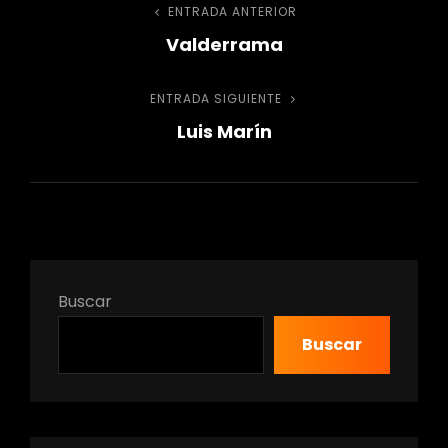
Navegación
ENTRADA ANTERIOR
Entrada
Valderrama
anterior
de
ENTRADA SIGUIENTE
Entrada
entradas
Luis Marín
siguiente
Buscar
Buscar